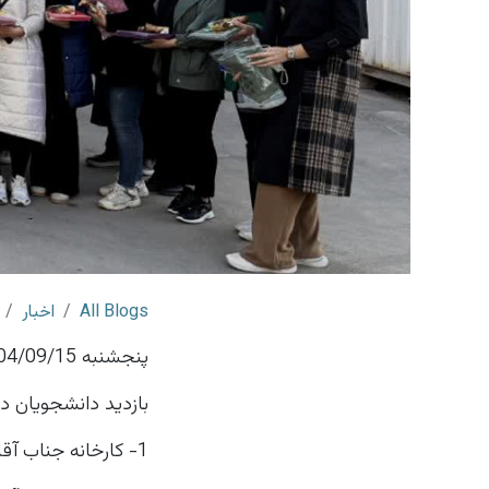
All Blogs
اخبار
پنجشنبه 1404/09/15
بازدید دانشجویان د
1- کارخانه جناب آقای مهندس کیوان پور vsman