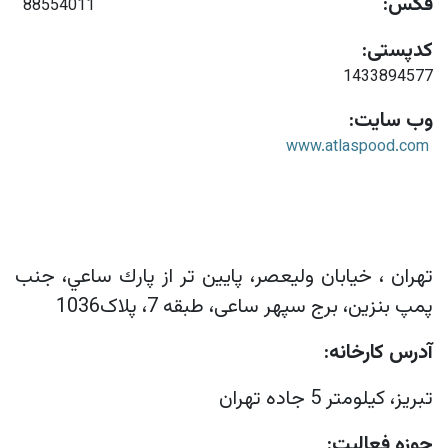
فکس:
88554011
کدپستی:
1433894577
وب سایت:
www.atlaspood.com
تهران ، خيابان وليعصر، پايين تر از پارك ساعي، جنب
پمپ بنزين، برج سپهر ساعى، طبقه 7، پلاک1036
آدرس کارخانه:
تبريز، كيلومتر 5 جاده تهران
حوزه فعالیت: